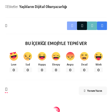
Etiketler:
Yaşlıların Dijital Okuryazarlığı
BU İÇERİĞE EMOJİYLE TEPKİ VER
Love
Sad
Happy
Sleepy
Angry
Dead
Wink
0
0
0
0
0
0
0
Yorum Yazın