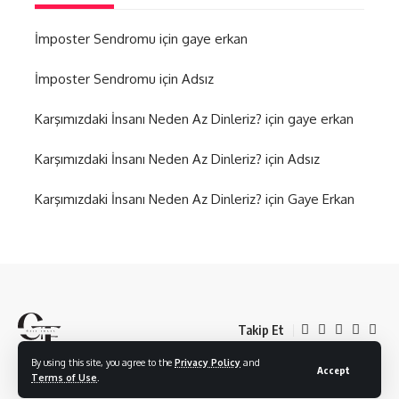
İmposter Sendromu
için
gaye erkan
İmposter Sendromu
için
Adsız
Karşımızdaki İnsanı Neden Az Dinleriz?
için
gaye erkan
Karşımızdaki İnsanı Neden Az Dinleriz?
için
Adsız
Karşımızdaki İnsanı Neden Az Dinleriz?
için
Gaye Erkan
Takip Et
By using this site, you agree to the
Privacy Policy
and
Accept
Terms of Use
.
© 2024 CREATED BY Caner Korkmazlı