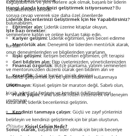
yolunda adım atmanızdır.
sağlayabilmek ve yeni fikirlere açık olmak, başarılı bir liderin
Hangi alanda kendinizi geliştirmek istiyorsunuz?
Bu
özelliklerinden birisidir.
soruya cevap vererek size daha özel önerilerde
Liderlik Becerilerinizi Geliştirmek İçin Ne Yapabilirsiniz?
bulunabilirim.
Eğitimler alın:
Liderlik üzerine kitaplar okuyun,
İşte bazı örnekler:
seminerlere katılın ve online kursları takip edin.
Kariyer gelişimi:
Liderlik eğitimleri, yeni beceri edinme
Mentörlük alın:
Deneyimli bir liderden mentörlük alarak,
kursları
onun deneyimlerinden ve bilgilerinden yararlanın.
İlişki gelişimi:
İletişim becerileri eğitimleri, çift terapisi
Geri bildirim alın:
Ekip üyelerinizden, yöneticilerinizden
Finansal özgürlük:
Bütçe planlama, yatırım seminerleri
ve mentorünüzden düzenli olarak geri bildirim alın ve
Kreatiflik:
Sanat kursları, müzik dersleri
kendinizi geliştirmek için bu geri bildirimleri kullanmaya
çalışın.
Unutmayın:
Kişisel gelişim bir maraton değil. Sabırlı olun,
küçük adımlarla ilerleyin ve kendinizi ödüllendirmeyi
Pratik yapın:
Farklı liderlik rolleri üstlenerek ve deneyim
unutmayın.
kazanarak, liderlik becerilerinizi geliştirin.
Kendinizi tanımaya çalışın:
Güçlü ve zayıf yönlerinizi
belirleyin ve kendinizi geliştirmek için bir plan oluşturun.
Etiketler:
Kişisel Gelişim Nedir?
Sonuç olarak,
başarılı bir lider olmak için birçok beceriye