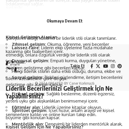
yaklaşımlar gerektiren bir süreçtir. Bazı yaygın liderlik stilleri
odaklanmayı sağlar.
şunlardır:
Mutluluk ve tatmin:
Kendini sürekli geliştirmek, hayatın
Otokrasi:
Liderin tüm kararları tek başına verdiği, otoriter
anlamını keşfetmek ve daha mutlu bir yaşam sürmek için
Okumaya Devam Et
bir liderlik stili olarak tanımlanır.
önemlidir.
Demokrasi:
Liderin kararları alırken ekip üyelerinin
Kişisel Gelişimin Alanları
görüşlerini aldığı, katılımcı bir liderlik stili olarak tanımlanır.
Zihinsel gelişim:
Okuma, öğrenme, yeni beceriler
Laissez-faire:
Liderin ekip üyelerine fazla müdahale
kazanma gibi faaliyetleri içerir.
etmediği, onlara özgürlük verdiği bir liderlik stili olarak
Duygusal gelişim:
Empati kurma, duyguları yönetme,
tanımlanır.
Takip Et
özgüven geliştirme gibi becerileri kapsar.
Hangi liderlik stilinin daha etkili olduğu, duruma, ekibe ve
Sosyal gelişim:
İlişkileri güçlendirme, iletişim becerilerini
liderin özelliklerine göre değişir.
© 2024 CREATED BY Caner Korkmazlı
geliştirme gibi alanları kapsar.
Liderlik Becerilerinizi Geliştirmek İçin Ne
Fiziksel gelişim:
Sağlıklı beslenme, düzenli egzersiz,
Yapabilirsiniz?
yeterli uyku gibi alışkanlıkları benimsemeyi içerir.
Eğitimler alın:
Liderlik üzerine kitaplar okuyun,
Spiritüel gelişim:
İçsel huzur, anlam arayışı ve kişisel
seminerlere katılın ve online kursları takip edin.
büyüme gibi konuları kapsar.
Mentörlük alın:
Deneyimli bir liderden mentörlük alarak,
Kişisel Gelişim İçin Ne Yapabilirsiniz?