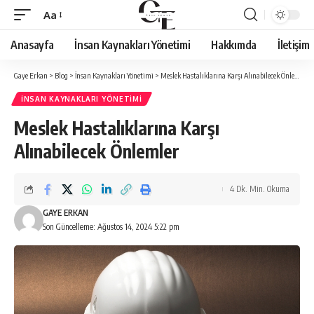
Aa
Font
Resizer
Anasayfa
İnsan Kaynakları Yönetimi
Hakkımda
İletişim
Gaye Erkan
>
Blog
>
İnsan Kaynakları Yönetimi
>
Meslek Hastalıklarına Karşı Alınabilecek Önlemler
İNSAN KAYNAKLARI YÖNETIMI
Meslek Hastalıklarına Karşı
Alınabilecek Önlemler
4 Dk. Min. Okuma
GAYE ERKAN
Son Güncelleme: Ağustos 14, 2024 5:22 pm