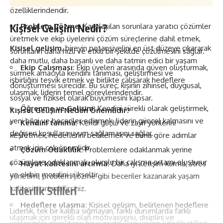
özelliklerindendir.
Kişisel Gelişim
Problem Çözme:
Nedir?
Karşılaşılan sorunlara yaratıcı çözümler
üretmek ve ekip üyelerini çözüm süreçlerine dahil etmek,
Kişisel gelişim
, bireyin potansiyelini en üst düzeye çıkararak
sorunların daha hızlı ve etkili bir şekilde çözülmesini sağlar.
daha mutlu, daha başarılı ve daha tatmin edici bir yaşam
Ekip Çalışması:
Ekip üyeleri arasında güven oluşturmak,
sürmek amacıyla kendini tanıması, geliştirmesi ve
işbirliğini teşvik etmek ve birlikte çalışarak hedeflere
dönüştürmesi sürecidir. Bu süreç, kişinin zihinsel, duygusal,
ulaşmak, liderin temel görevlerindendir.
sosyal ve fiziksel olarak büyümesini kapsar.
Öğrenme ve Gelişim:
Kendini sürekli olarak geliştirmek,
Kişisel Gelişim Neden Önemlidir?
yeni bilgi ve beceriler edinmek, liderin güncel kalmasını ve
Kendini tanıma:
Kendi güçlü ve zayıf yönlerini
değişen koşullara uyum sağlamasını sağlar.
keşfetmek, hedeflerini belirlemek ve buna göre adımlar
atmak için çok önemlidir.
Çözüm Odaklılık:
Problemlere odaklanmak yerine
çözümlere odaklanmak, olumlu bir çalışma ortamı oluşturur
Hayat kalitesini artırma:
Daha iyi iletişim kurma, stres
ve ekibin moralini yükseltir.
yönetimi, problem çözme gibi beceriler kazanarak yaşam
kalitesini artırabilirsiniz.
Liderlik Stilleri
Hedeflere ulaşma:
Kişisel gelişim, belirlenen hedeflere
Liderlik, tek bir kalıba sığmayan, farklı durumlarda farklı
ulaşmak için gerekli olan motivasyonu, disiplini ve