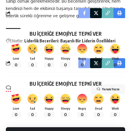
sahip olmak gerekmektedir. Bu becerileri geliştirerek, hem
kendinizi hem de ekibinizi başarıya taşıyabilirsiniz. Unutmayın,
liderlik sürekli öğrenme ve gelişme gerektiren bir süreçtir.
BU İÇERİĞE EMOJİYLE TEPKİ VER
Etiketler:
Liderlik Becerileri: Başarılı Bir Liderin Özellikleri
Love
Sad
Happy
Sleepy
Angry
Dead
Wink
0
0
0
0
0
0
0
BU İÇERİĞE EMOJİYLE TEPKİ VER
Yorum Yazın
Love
Sad
Happy
Sleepy
Angry
Dead
Wink
0
0
0
0
0
0
0