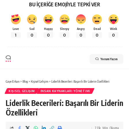
BU İÇERİĞE EMOJİYLE TEPKİ VER
Love
Sad
Happy
Sleepy
Angry
Dead
Wink
1
0
0
0
0
0
0
Yorum Yazın
Gaye Erkan
>
Blog
>
Kişisel Gelişim
>
Liderlik Becerileri: Başarılı Bir Liderin Özellikleri
KIŞISEL GELIŞIM
İNSAN KAYNAKLARI YÖNETIMI
Liderlik Becerileri: Başarılı Bir Liderin
Özellikleri
7 Dk. Min. Okuma