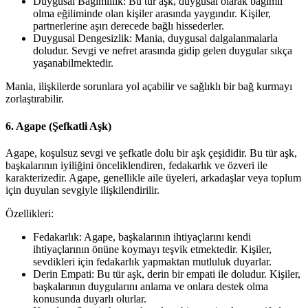
Duygusal Bağımlılık: Bu tür aşk, duygusal olarak bağımlı
olma eğiliminde olan kişiler arasında yaygındır. Kişiler,
partnerlerine aşırı derecede bağlı hissederler.
Duygusal Dengesizlik: Mania, duygusal dalgalanmalarla
doludur. Sevgi ve nefret arasında gidip gelen duygular sıkça
yaşanabilmektedir.
Mania, ilişkilerde sorunlara yol açabilir ve sağlıklı bir bağ kurmayı
zorlaştırabilir.
6. Agape (Şefkatli Aşk)
Agape, koşulsuz sevgi ve şefkatle dolu bir aşk çeşididir. Bu tür aşk,
başkalarının iyiliğini önceliklendiren, fedakarlık ve özveri ile
karakterizedir. Agape, genellikle aile üyeleri, arkadaşlar veya toplum
için duyulan sevgiyle ilişkilendirilir.
Özellikleri:
Fedakarlık: Agape, başkalarının ihtiyaçlarını kendi
ihtiyaçlarının önüne koymayı teşvik etmektedir. Kişiler,
sevdikleri için fedakarlık yapmaktan mutluluk duyarlar.
Derin Empati: Bu tür aşk, derin bir empati ile doludur. Kişiler,
başkalarının duygularını anlama ve onlara destek olma
konusunda duyarlı olurlar.