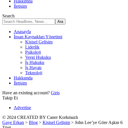
Hakkımda
İletişim
Search
Anasayfa
İnsan Kaynakları Yönetimi
Kişisel Gelişim
Liderlik
Psikoloji
Vergi Hukuku
İş Hukuku
İş Hayatı
Teknoloji
Hakkımda
İletişim
Have an existing account?
Giriş
Takip Et
Advertise
© 2024 CREATED BY Caner Korkmazlı
Gaye Erkan
>
Blog
>
Kişisel Gelişim
>
John Lee’ye Göre Aşkın 6
Türü