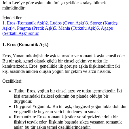
John Lee’ye göre aşkın altı türü şu şekilde sıralayabilmek
mümkündür:
İçindekiler
1. Eros (Romantik Aşk)
2. Ludos (Oyun Aşkı)
3. Storge (Kardeş
Aşkı)
4. Pragma (Pratik Aşk)
5. Mania (Tutkulu Aşk)
6. Agape
(Şefkatli Aşk)
Sonuç
1. Eros (Romantik Aşk)
Eros, Yunan mitolojisinde aşk tanrısıdır ve romantik aşkı temsil eder.
Bu tür aşk, genel olarak güçlü bir cinsel çekim ve tutku ile
karakterizedir. Eros, genellikle ilk görüşte aşkla ilişkilendirilir; iki
kişi arasında aniden oluşan yoğun bir çekim ve arzu hissidir.
Özellikleri:
Tutku: Eros, yoğun bir cinsel arzu ve tutku içermektedir. İki
kişi arasındaki fiziksel çekimin ön planda olduğu bir
duygudur.
Duygusal Yoğunluk: Bu tür aşk, duygusal yoğunlukla doludur
ve genellikle heyecan verici bir deneyim sunar.
Romantizm: Eros, romantik jestler ve sürprizlerle dolu bir
ilişkiyi teşvik eder. İlişkinin başında sıkça yaşanan romantik
anlar, bu tür aşkın temel özelliklerindendir.