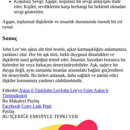
Koşulsuz Sevgi: Agape, koşulsuz bir sevgi anlayışını ifade
eder. Kişiler, sevdiklerine karşı herhangi bir beklenti olmadan
sevgi gösterirler.
Agape, toplumsal ilişkilerde ve insanlık durumunda önemli bir rol
oynar.
Sonuç
John Lee’nin aşkın altı türü teorisi, aşkın karmaşıklığını anlamamıza
yardımcı olur. Her bir aşk türü, farklı duygusal dinamikleri ve
ilişkilerin nasıl geliştiğini temsil eder. İnsanlar, hayatları boyunca bu
türlerden bir veya birkaçını deneyimleyebilirler. Aşk, sadece bir
duygu değil, aynı zamanda insanlar arasındaki bağları güçlendiren
bir deneyimdir. Bu türleri anlamak, daha sağlıklı ve tatmin edici
ilişkiler kurmamıza yardımcı olabilmektedir.
Etiketler:
Aşkın 6 Türü
John Lee
John Lee'ye Göre Aşkın 6
Türü
psikoloji
Bu Makaleyi Paylaş
Facebook
Copy Link
Print
Paylaş
BU İÇERİĞE EMOJİYLE TEPKİ VER