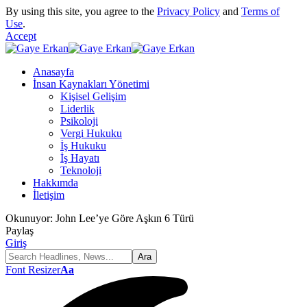
By using this site, you agree to the
Privacy Policy
and
Terms of
Use
.
Accept
Anasayfa
İnsan Kaynakları Yönetimi
Kişisel Gelişim
Liderlik
Psikoloji
Vergi Hukuku
İş Hukuku
İş Hayatı
Teknoloji
Hakkımda
İletişim
Okunuyor:
John Lee’ye Göre Aşkın 6 Türü
Paylaş
Giriş
Font Resizer
Aa