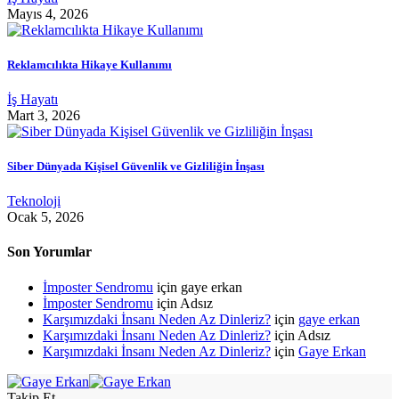
Mayıs 4, 2026
Reklamcılıkta Hikaye Kullanımı
İş Hayatı
Mart 3, 2026
Siber Dünyada Kişisel Güvenlik ve Gizliliğin İnşası
Teknoloji
Ocak 5, 2026
Son Yorumlar
İmposter Sendromu
için
gaye erkan
İmposter Sendromu
için
Adsız
Karşımızdaki İnsanı Neden Az Dinleriz?
için
gaye erkan
Karşımızdaki İnsanı Neden Az Dinleriz?
için
Adsız
Karşımızdaki İnsanı Neden Az Dinleriz?
için
Gaye Erkan
Takip Et