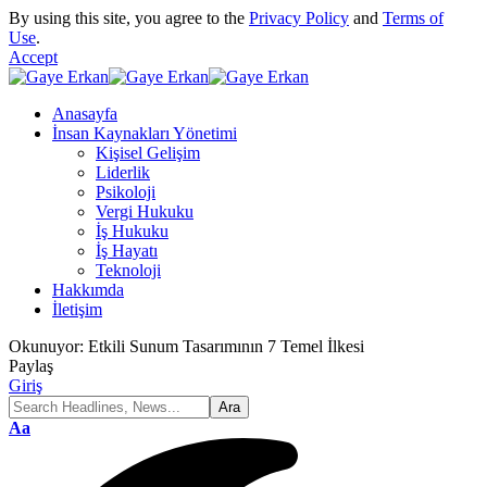
By using this site, you agree to the
Privacy Policy
and
Terms of
Use
.
Accept
Anasayfa
İnsan Kaynakları Yönetimi
Kişisel Gelişim
Liderlik
Psikoloji
Vergi Hukuku
İş Hukuku
İş Hayatı
Teknoloji
Hakkımda
İletişim
Okunuyor:
Etkili Sunum Tasarımının 7 Temel İlkesi
Paylaş
Giriş
Font
Aa
Resizer