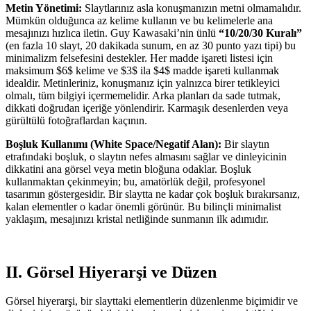
Metin Yönetimi:
Slaytlarınız asla konuşmanızın metni olmamalıdır.
Mümkün olduğunca az kelime kullanın ve bu kelimelerle ana
mesajınızı hızlıca iletin. Guy Kawasaki’nin ünlü
“10/20/30 Kuralı”
(en fazla 10 slayt, 20 dakikada sunum, en az 30 punto yazı tipi) bu
minimalizm felsefesini destekler. Her madde işareti listesi için
maksimum $6$ kelime ve $3$ ila $4$ madde işareti kullanmak
idealdir. Metinleriniz, konuşmanız için yalnızca birer tetikleyici
olmalı, tüm bilgiyi içermemelidir. Arka planları da sade tutmak,
dikkati doğrudan içeriğe yönlendirir. Karmaşık desenlerden veya
gürültülü fotoğraflardan kaçının.
Boşluk Kullanımı (White Space/Negatif Alan):
Bir slaytın
etrafındaki boşluk, o slaytın nefes almasını sağlar ve dinleyicinin
dikkatini ana görsel veya metin bloğuna odaklar. Boşluk
kullanmaktan çekinmeyin; bu, amatörlük değil, profesyonel
tasarımın göstergesidir. Bir slaytta ne kadar çok boşluk bırakırsanız,
kalan elementler o kadar önemli görünür. Bu bilinçli minimalist
yaklaşım, mesajınızı kristal netliğinde sunmanın ilk adımıdır.
II. Görsel Hiyerarşi ve Düzen
Görsel hiyerarşi, bir slayttaki elementlerin düzenlenme biçimidir ve