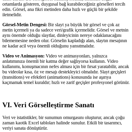
ortamlarda gösteren, duygusal bağ kurabileceğiniz görselleri tercih
edin. Görsel, ana fikri metinden daha hızlı ve güçlü bir şekilde
iletmelidir.
Görsel-Metin Dengesi:
Bir slayt ya büyük bir görsel ve çok az
metin içermeli ya da sadece veri/grafik içermelidir. Görsel ve metnin
aynı önemde olduğu slaytlar, dinleyicinin nereye odaklanacağını
bilememesine neden olur. Görselin kapladığı alan, slaytın mesajının
ne kadar acil veya önemli olduğunu yansıtmalıdır.
Video ve Animasyon:
Video ve animasyonları, yalnızca
anlatımınıza önemli bir katma değer sağlıyorsa kullanın. Video
kullanımı, konuşmacının nefes alması için bir fırsat yaratabilir, ancak
bu videolar kısa, öz ve mesajı destekleyici olmalıdır. Slayt geçişleri
(transitions) ve efektleri (animations) konusunda ise aşırıya
kaçmamak temel kuraldır; hızlı ve zarif geçişler profesyonel görünür.
VI. Veri Görselleştirme Sanatı
Veri ve istatistikler, bir sunumun omurgasını oluşturur, ancak çoğu
zaman kaotik Excel tabloları halinde sunulur. Etkili bir tasarımcı,
veriyi sanata dönüştürür.