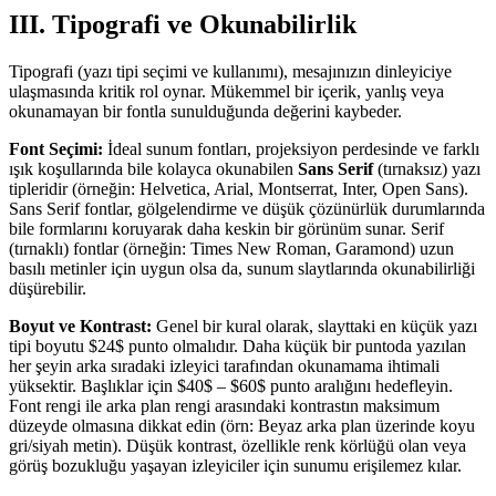
III. Tipografi ve Okunabilirlik
Tipografi (yazı tipi seçimi ve kullanımı), mesajınızın dinleyiciye
ulaşmasında kritik rol oynar. Mükemmel bir içerik, yanlış veya
okunamayan bir fontla sunulduğunda değerini kaybeder.
Font Seçimi:
İdeal sunum fontları, projeksiyon perdesinde ve farklı
ışık koşullarında bile kolayca okunabilen
Sans Serif
(tırnaksız) yazı
tipleridir (örneğin: Helvetica, Arial, Montserrat, Inter, Open Sans).
Sans Serif fontlar, gölgelendirme ve düşük çözünürlük durumlarında
bile formlarını koruyarak daha keskin bir görünüm sunar. Serif
(tırnaklı) fontlar (örneğin: Times New Roman, Garamond) uzun
basılı metinler için uygun olsa da, sunum slaytlarında okunabilirliği
düşürebilir.
Boyut ve Kontrast:
Genel bir kural olarak, slayttaki en küçük yazı
tipi boyutu $24$ punto olmalıdır. Daha küçük bir puntoda yazılan
her şeyin arka sıradaki izleyici tarafından okunamama ihtimali
yüksektir. Başlıklar için $40$ – $60$ punto aralığını hedefleyin.
Font rengi ile arka plan rengi arasındaki kontrastın maksimum
düzeyde olmasına dikkat edin (örn: Beyaz arka plan üzerinde koyu
gri/siyah metin). Düşük kontrast, özellikle renk körlüğü olan veya
görüş bozukluğu yaşayan izleyiciler için sunumu erişilemez kılar.