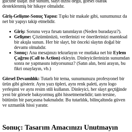
gücüne ulaşır. Bir sunum, slayt dizisi değil, görsel olarak
desteklenmiş bir hikaye olmalıdır.
Giriş-Gelişme-Sonuç Yapısı:
Tıpkı bir makale gibi, sunumunuz da
net bir yapıyı takip etmelidir.
Giriş:
Sorunu veya fırsatı tanımlayın (Neden buradayız?).
Gelişme:
Çözümünüzü, verilerinizi ve önerilerinizi mantıksal
bir akışla sunun. Her bir slayt, bir önceki slaytın doğal bir
devamı olmalıdır.
Sonuç:
Ana mesajınızı tekrarlayın ve mutlaka net bir
Eylem
Çağrısı (Call to Action)
ekleyin. Dinleyicilerinizin sunumdan
sonra ne yapmasını istiyorsunuz? (Satın alın, beni arayın, bu
fikri onaylayın, vb.)
Görsel Devamlılık:
Tutarlı bir tema, sunumunuzu profesyonel bir
ürün gibi gösterir. Aynı yazı tipleri, aynı renk paleti, aynı logo
yerleşimi ve aynı resim stili kullanın. Dinleyici, her slayt geçtiğinde
yeni bir görsele bakıyormuş gibi hissetmemelidir; tam tersine,
bütünün bir parçasına bakmalıdır. Bu tutarlılık, bilinçaltında güven
ve uzmanlık hissi yaratır.
Sonuç: Tasarım Amacınızı Unutmayın