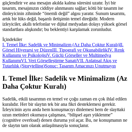
güçlendirir ve ana mesajın akılda kalma süresini uzatır. İyi bir
tasarım, mesajınızın ciddiye alınmasını sağlar; kötü bir tasarım ise
dinleyicinin zihninde “önemli değil” algısı yaratır. Sunum tasarımı,
artık bir lüks değil, başarılı iletişimin temel direğidir. Modern
izleyiciler, akıllı telefonlar ve dijital medyadan dolayı yüksek görsel
standartlara alışkındır; bu beklentiyi karşılamak zorunludur.
İçindekiler
I. Temel İlke: Sadelik ve Minimalizm (Az Daha Çoktur Kuralı)
II.
Görsel Hiyerarşi ve Düzen
III. Tipografi ve Okunabilirlik
IV. Renk
Kullanımı ve Psikolojisi
V. Güçlü Görseller ve Multimedya
Kullanımı
VI. Veri Görselleştirme Sanatı
VII. Anlatısal Akış ve
Tutarlılık (Storytelling)
Sonuç: Tasarım Amacınızı Unutmayın
I. Temel İlke: Sadelik ve Minimalizm (Az
Daha Çoktur Kuralı)
Sadelik, etkili tasarımın en temel ve çoğu zaman en çok ihlal edilen
kuralıdır. Her bir slaytın tek bir ana fikri desteklemesi gerekir.
İzleyicinin aynı anda hem konuşmacıyı dinlemesi hem de slayttaki
uzun metinleri okumaya çalışması, “bilişsel aşırı yüklenme”
(cognitive overload) denen duruma yol açar. Bu, ne konuşmanın ne
de slaytın tam olarak anlaşılmasıyla sonuçlanır.