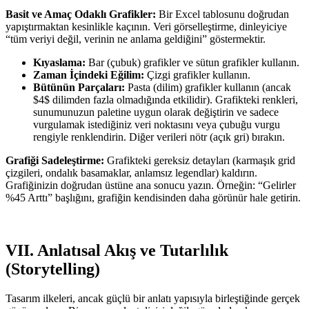
Basit ve Amaç Odaklı Grafikler:
Bir Excel tablosunu doğrudan
yapıştırmaktan kesinlikle kaçının. Veri görselleştirme, dinleyiciye
“tüm veriyi değil, verinin ne anlama geldiğini” göstermektir.
Kıyaslama:
Bar (çubuk) grafikler ve sütun grafikler kullanın.
Zaman İçindeki Eğilim:
Çizgi grafikler kullanın.
Bütünün Parçaları:
Pasta (dilim) grafikler kullanın (ancak
$4$ dilimden fazla olmadığında etkilidir). Grafikteki renkleri,
sunumunuzun paletine uygun olarak değiştirin ve sadece
vurgulamak istediğiniz veri noktasını veya çubuğu vurgu
rengiyle renklendirin. Diğer verileri nötr (açık gri) bırakın.
Grafiği Sadeleştirme:
Grafikteki gereksiz detayları (karmaşık grid
çizgileri, ondalık basamaklar, anlamsız legendlar) kaldırın.
Grafiğinizin doğrudan üstüne ana sonucu yazın. Örneğin: “Gelirler
%45 Arttı” başlığını, grafiğin kendisinden daha görünür hale getirin.
VII. Anlatısal Akış ve Tutarlılık
(Storytelling)
Tasarım ilkeleri, ancak güçlü bir anlatı yapısıyla birleştiğinde gerçek