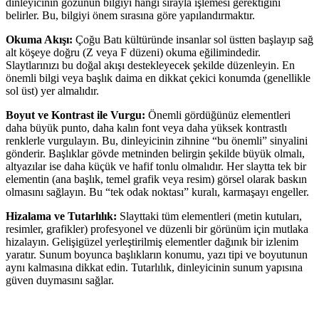
dinleyicinin gözünün bilgiyi hangi sırayla işlemesi gerektiğini
belirler. Bu, bilgiyi önem sırasına göre yapılandırmaktır.
Okuma Akışı:
Çoğu Batı kültüründe insanlar sol üstten başlayıp sağ
alt köşeye doğru (Z veya F düzeni) okuma eğilimindedir.
Slaytlarınızı bu doğal akışı destekleyecek şekilde düzenleyin. En
önemli bilgi veya başlık daima en dikkat çekici konumda (genellikle
sol üst) yer almalıdır.
Boyut ve Kontrast ile Vurgu:
Önemli gördüğünüz elementleri
daha büyük punto, daha kalın font veya daha yüksek kontrastlı
renklerle vurgulayın. Bu, dinleyicinin zihnine “bu önemli” sinyalini
gönderir. Başlıklar gövde metninden belirgin şekilde büyük olmalı,
altyazılar ise daha küçük ve hafif tonlu olmalıdır. Her slaytta tek bir
elementin (ana başlık, temel grafik veya resim) görsel olarak baskın
olmasını sağlayın. Bu “tek odak noktası” kuralı, karmaşayı engeller.
Hizalama ve Tutarlılık:
Slayttaki tüm elementleri (metin kutuları,
resimler, grafikler) profesyonel ve düzenli bir görünüm için mutlaka
hizalayın. Gelişigüzel yerleştirilmiş elementler dağınık bir izlenim
yaratır. Sunum boyunca başlıkların konumu, yazı tipi ve boyutunun
aynı kalmasına dikkat edin. Tutarlılık, dinleyicinin sunum yapısına
güven duymasını sağlar.