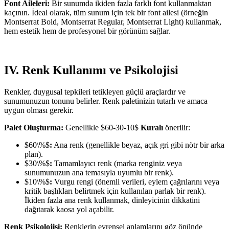
Font Aileleri:
Bir sunumda ikiden fazla farklı font kullanmaktan
kaçının. İdeal olarak, tüm sunum için tek bir font ailesi (örneğin
Montserrat Bold, Montserrat Regular, Montserrat Light) kullanmak,
hem estetik hem de profesyonel bir görünüm sağlar.
IV. Renk Kullanımı ve Psikolojisi
Renkler, duygusal tepkileri tetikleyen güçlü araçlardır ve
sunumunuzun tonunu belirler. Renk paletinizin tutarlı ve amaca
uygun olması gerekir.
Palet Oluşturma:
Genellikle $60-30-10$
Kuralı
önerilir:
$60\%$
:
Ana renk (genellikle beyaz, açık gri gibi nötr bir arka
plan).
$30\%$
:
Tamamlayıcı renk (marka renginiz veya
sunumunuzun ana temasıyla uyumlu bir renk).
$10\%$
:
Vurgu rengi (önemli verileri, eylem çağrılarını veya
kritik başlıkları belirtmek için kullanılan parlak bir renk).
İkiden fazla ana renk kullanmak, dinleyicinin dikkatini
dağıtarak kaosa yol açabilir.
Renk Psikolojisi:
Renklerin evrensel anlamlarını göz önünde