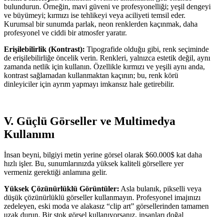
bulundurun. Örneğin, mavi güveni ve profesyonelliği; yeşil dengeyi
ve büyümeyi; kırmızı ise tehlikeyi veya aciliyeti temsil eder.
Kurumsal bir sunumda parlak, neon renklerden kaçınmak, daha
profesyonel ve ciddi bir atmosfer yaratır.
Erişilebilirlik (Kontrast):
Tipografide olduğu gibi, renk seçiminde
de erişilebilirliğe öncelik verin. Renkleri, yalnızca estetik değil, aynı
zamanda netlik için kullanın. Özellikle kırmızı ve yeşili aynı anda,
kontrast sağlamadan kullanmaktan kaçının; bu, renk körü
dinleyiciler için ayrım yapmayı imkansız hale getirebilir.
V. Güçlü Görseller ve Multimedya
Kullanımı
İnsan beyni, bilgiyi metin yerine görsel olarak $60.000$ kat daha
hızlı işler. Bu, sunumlarınızda yüksek kaliteli görsellere yer
vermeniz gerektiği anlamına gelir.
Yüksek Çözünürlüklü Görüntüler:
Asla bulanık, pikselli veya
düşük çözünürlüklü görseller kullanmayın. Profesyonel imajınızı
zedeleyen, eski moda ve alakasız “clip art” görsellerinden tamamen
uzak durun. Bir stok görsel kullanıyorsanız, insanları doğal