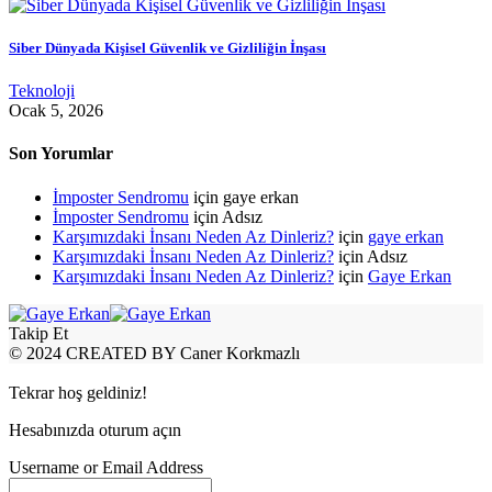
Siber Dünyada Kişisel Güvenlik ve Gizliliğin İnşası
Teknoloji
Ocak 5, 2026
Son Yorumlar
İmposter Sendromu
için
gaye erkan
İmposter Sendromu
için
Adsız
Karşımızdaki İnsanı Neden Az Dinleriz?
için
gaye erkan
Karşımızdaki İnsanı Neden Az Dinleriz?
için
Adsız
Karşımızdaki İnsanı Neden Az Dinleriz?
için
Gaye Erkan
Takip Et
© 2024 CREATED BY Caner Korkmazlı
Tekrar hoş geldiniz!
Hesabınızda oturum açın
Username or Email Address