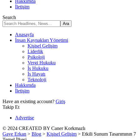
Hakkımda
İletişim
Search
Anasayfa
İnsan Kaynakları Yönetimi
Kişisel Gelişim
Liderlik
Psikoloji
Vergi Hukuku
İş Hukuku
İş Hayatı
Teknoloji
Hakkımda
İletişim
Have an existing account?
Giriş
Takip Et
Advertise
© 2024 CREATED BY Caner Korkmazlı
Gaye Erkan
>
Blog
>
Kişisel Gelişim
>
Etkili Sunum Tasarımının 7
Temel İlkesi