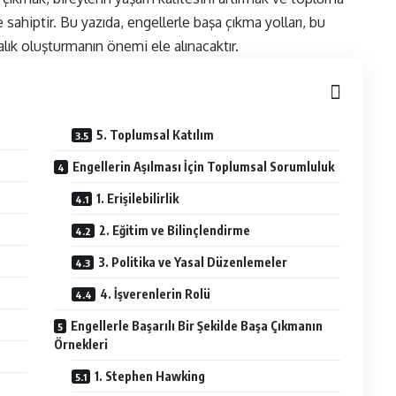
sahiptir. Bu yazıda, engellerle başa çıkma yolları, bu
alık oluşturmanın önemi ele alınacaktır.
5. Toplumsal Katılım
Engellerin Aşılması İçin Toplumsal Sorumluluk
1. Erişilebilirlik
2. Eğitim ve Bilinçlendirme
3. Politika ve Yasal Düzenlemeler
4. İşverenlerin Rolü
Engellerle Başarılı Bir Şekilde Başa Çıkmanın
Örnekleri
1. Stephen Hawking