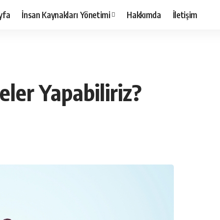
yfa
İnsan Kaynakları Yönetimi
Hakkımda
İletişim
eler Yapabiliriz?