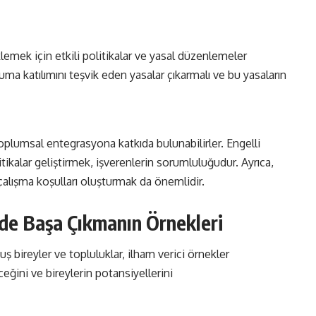
lemek için etkili politikalar ve yasal düzenlemeler
luma katılımını teşvik eden yasalar çıkarmalı ve bu yasaların
toplumsal entegrasyona katkıda bulunabilirler. Engelli
itikalar geliştirmek, işverenlerin sorumluluğudur. Ayrıca,
 çalışma koşulları oluşturmak da önemlidir.
ilde Başa Çıkmanın Örnekleri
ş bireyler ve topluluklar, ilham verici örnekler
ceğini ve bireylerin potansiyellerini