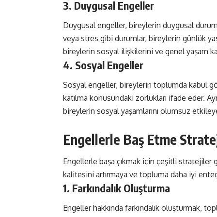
3. Duygusal Engeller
Duygusal engeller, bireylerin duygusal durumla
veya stres gibi durumlar, bireylerin günlük ya
bireylerin sosyal ilişkilerini ve genel yaşam kal
4. Sosyal Engeller
Sosyal engeller, bireylerin toplumda kabul gö
katılma konusundaki zorlukları ifade eder. Ayr
bireylerin sosyal yaşamlarını olumsuz etkileye
Engellerle Baş Etme Stratej
Engellerle başa çıkmak için çeşitli stratejile
kalitesini artırmaya ve topluma daha iyi enteg
1. Farkındalık Oluşturma
Engeller hakkında farkındalık oluşturmak, toplu