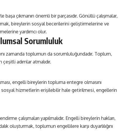
le başa çıkmanın önemli bir parçasıdır. Gönüllü çalışmalar,
lmak, bireylerin sosyal becerilerini geliştirmelerine ve
tmelerine yardımcı olur.
oplumsal Sorumluluk
, aynı zamanda toplumun da sorumluluğundadır. Toplum,
 çeşitli adımlar atmalıdır.
olması, engelli bireylerin topluma entegre olmasını
e sosyal hizmetlerin erişilebilir hale getirilmesi, engellerin
dirme çalışmaları yapılmalıdır. Engelli bireylerin hakları,
dalık oluşturmak, toplumun engellilere karşı duyarlılığını