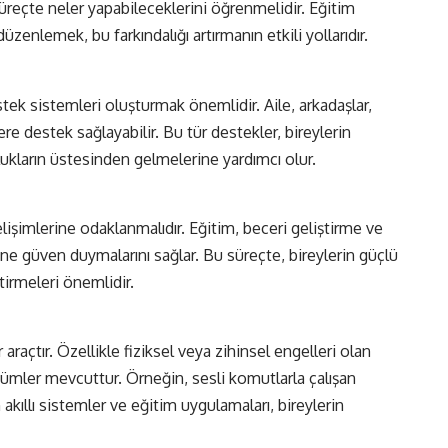
süreçte neler yapabileceklerini öğrenmelidir. Eğitim
üzenlemek, bu farkındalığı artırmanın etkili yollarıdır.
stek sistemleri oluşturmak önemlidir. Aile, arkadaşlar,
re destek sağlayabilir. Bu tür destekler, bireylerin
ukların üstesinden gelmelerine yardımcı olur.
elişimlerine odaklanmalıdır. Eğitim, beceri geliştirme ve
rine güven duymalarını sağlar. Bu süreçte, bireylerin güçlü
tirmeleri önemlidir.
raçtır. Özellikle fiziksel veya zihinsel engelleri olan
özümler mevcuttur. Örneğin, sesli komutlarla çalışan
en akıllı sistemler ve eğitim uygulamaları, bireylerin