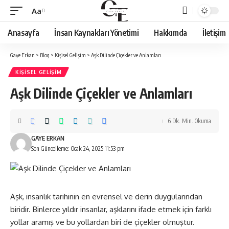
Aa
Font
Resizer
Anasayfa
İnsan Kaynakları Yönetimi
Hakkımda
İletişim
Gaye Erkan
>
Blog
>
Kişisel Gelişim
>
Aşk Dilinde Çiçekler ve Anlamları
KIŞISEL GELIŞIM
Aşk Dilinde Çiçekler ve Anlamları
6 Dk. Min. Okuma
GAYE ERKAN
Son Güncelleme: Ocak 24, 2025 11:53 pm
Aşk, insanlık tarihinin en evrensel ve derin duygularından
biridir. Binlerce yıldır insanlar, aşklarını ifade etmek için farklı
yollar aramış ve bu yollardan biri de çiçekler olmuştur.