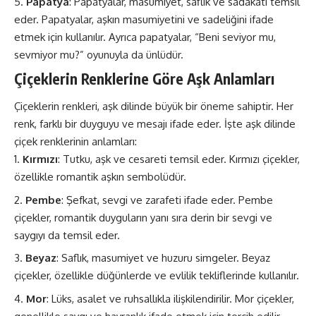
Papatya
: Papatyalar, masumiyet, saflık ve sadakati temsil
eder. Papatyalar, aşkın masumiyetini ve sadeliğini ifade
etmek için kullanılır. Ayrıca papatyalar, “Beni seviyor mu,
sevmiyor mu?” oyunuyla da ünlüdür.
Çiçeklerin Renklerine Göre Aşk Anlamları
Çiçeklerin renkleri, aşk dilinde büyük bir öneme sahiptir. Her
renk, farklı bir duyguyu ve mesajı ifade eder. İşte aşk dilinde
çiçek renklerinin anlamları:
Kırmızı
: Tutku, aşk ve cesareti temsil eder. Kırmızı çiçekler,
özellikle romantik aşkın sembolüdür.
Pembe
: Şefkat, sevgi ve zarafeti ifade eder. Pembe
çiçekler, romantik duyguların yanı sıra derin bir sevgi ve
saygıyı da temsil eder.
Beyaz
: Saflık, masumiyet ve huzuru simgeler. Beyaz
çiçekler, özellikle düğünlerde ve evlilik tekliflerinde kullanılır.
Mor
: Lüks, asalet ve ruhsallıkla ilişkilendirilir. Mor çiçekler,