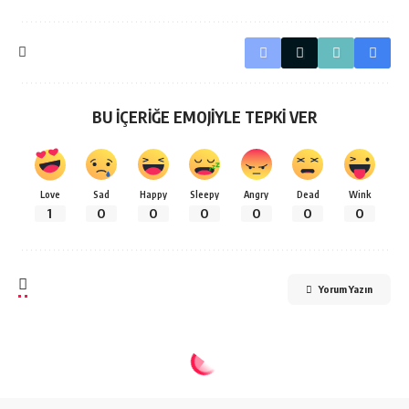
BU İÇERİĞE EMOJİYLE TEPKİ VER
Love
Sad
Happy
Sleepy
Angry
Dead
Wink
1
0
0
0
0
0
0
Yorum Yazın