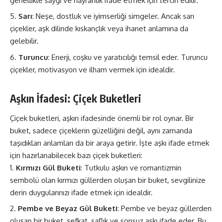
genellikle saygı ve hayranlık ifade etmek için tercih edilir.
Sarı
: Neşe, dostluk ve iyimserliği simgeler. Ancak sarı
çiçekler, aşk dilinde kıskançlık veya ihanet anlamına da
gelebilir.
Turuncu
: Enerji, coşku ve yaratıcılığı temsil eder. Turuncu
çiçekler, motivasyon ve ilham vermek için idealdir.
Aşkın İfadesi: Çiçek Buketleri
Çiçek buketleri, aşkın ifadesinde önemli bir rol oynar. Bir
buket, sadece çiçeklerin güzelliğini değil, aynı zamanda
taşıdıkları anlamları da bir araya getirir. İşte aşkı ifade etmek
için hazırlanabilecek bazı çiçek buketleri:
Kırmızı Gül Buketi
: Tutkulu aşkın ve romantizmin
sembolü olan kırmızı güllerden oluşan bir buket, sevgilinize
derin duygularınızı ifade etmek için idealdir.
Pembe ve Beyaz Gül Buketi
: Pembe ve beyaz güllerden
oluşan bir buket, şefkat, saflık ve sonsuz aşkı ifade eder. Bu