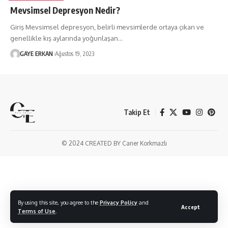
Mevsimsel Depresyon Nedir?
Giriş Mevsimsel depresyon, belirli mevsimlerde ortaya çıkan ve
genellikle kış aylarında yoğunlaşan…
GAYE ERKAN
Ağustos 19, 2023
Takip Et
© 2024 CREATED BY Caner Korkmazlı
By using this site, you agree to the
Privacy Policy
and
Accept
Terms of Use
.